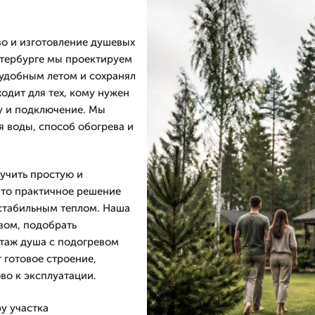
о и изготовление душевых
етербурге мы проектируем
 удобным летом и сохранял
одит для тех, кому нужен
у и подключение. Мы
я воды, способ обогрева и
лучить простую и
Это практичное решение
т стабильным теплом. Наша
вом, подобрать
нтаж душа с подогревом
 готовое строение,
во к эксплуатации.
у участка