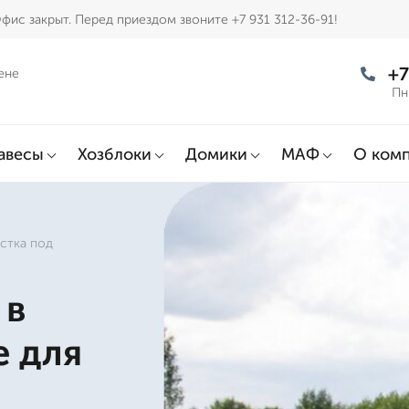
фис закрыт. Перед приездом звоните +7 931 312-36-91!
+7
ене
Пн
авесы
Хозблоки
Домики
МАФ
О ком
астка под
 в
е для
д