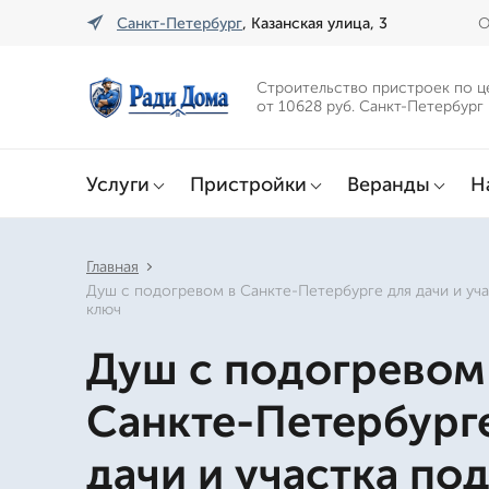
Санкт-Петербург
, Казанская улица, 3
О
Строительство пристроек по ц
от 10628 руб. Санкт-Петербург
Услуги
Пристройки
Веранды
Н
Главная
Душ с подогревом в Санкте-Петербурге для дачи и уч
ключ
Душ с подогревом
Санкте-Петербург
дачи и участка по