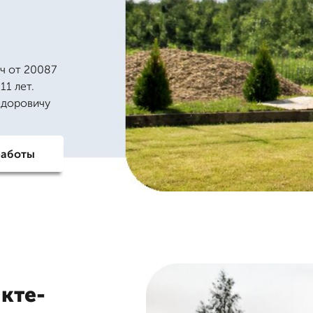
ч от 20087
11 лет.
едоровичу
работы
кте-