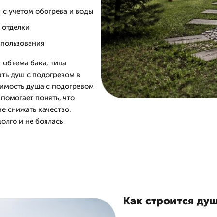
 с учетом обогрева и воды
 отделки
спользования
 объема бака, типа
ать душ с подогревом в
оимость душа с подогревом
помогает понять, что
не снижать качество.
олго и не боялась
Как строится душ