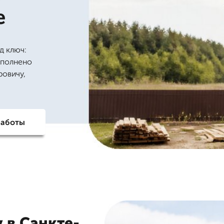
е
д ключ:
ыполнено
ровичу,
работы
 в Санкте-