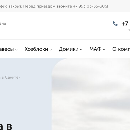
фис закрыт. Перед приездом звоните +7 993 03-55-306!
+7
ене
Пн
авесы
Хозблоки
Домики
МАФ
О ком
 в Санкте-
а в