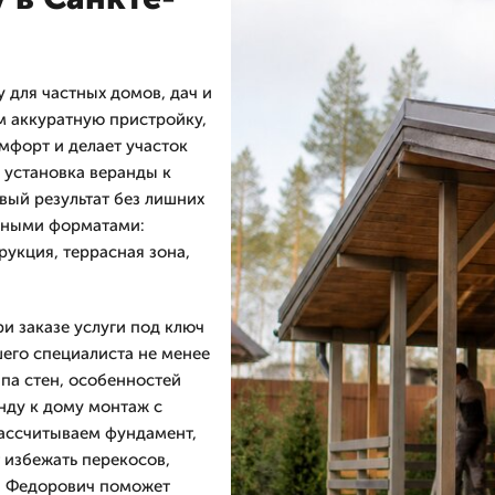
для частных домов, дач и
м аккуратную пристройку,
мфорт и делает участок
 установка веранды к
овый результат без лишних
азными форматами:
укция, террасная зона,
и заказе услуги под ключ
шего специалиста не менее
ипа стен, особенностей
нду к дому монтаж с
рассчитываем фундамент,
 избежать перекосов,
й Федорович поможет