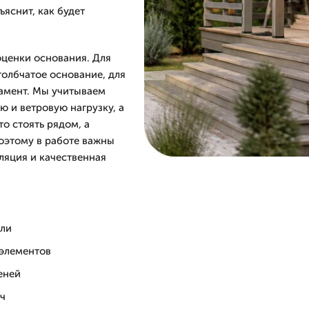
яснит, как будет
оценки основания. Для
толбчатое основание, для
амент. Мы учитываем
ю и ветровую нагрузку, а
о стоять рядом, а
оэтому в работе важны
ляция и качественная
вли
 элементов
еней
юч