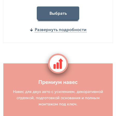
Выбрать
Развернуть подробности
Премиум навес
Навес для двух авто с усилением, декоративной
отделкой, подготовкой основания и полным
монтажом под ключ.